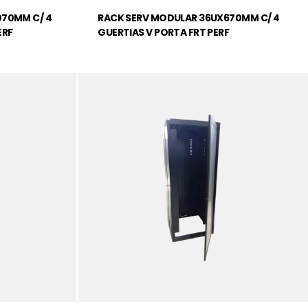
070MM C/ 4
RACK SERV MODULAR 36UX670MM C/ 4
ERF
GUERTIAS V PORTA FRT PERF