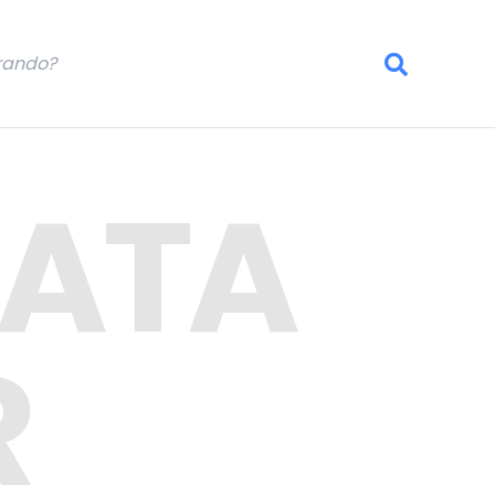
DATA
R