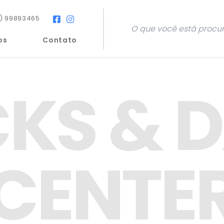
) 99893465
os
Contato
KS & 
CENTE