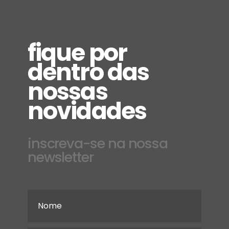
fique por
dentro das
nossas
novidades
inscreva-se na nossa
newsletter